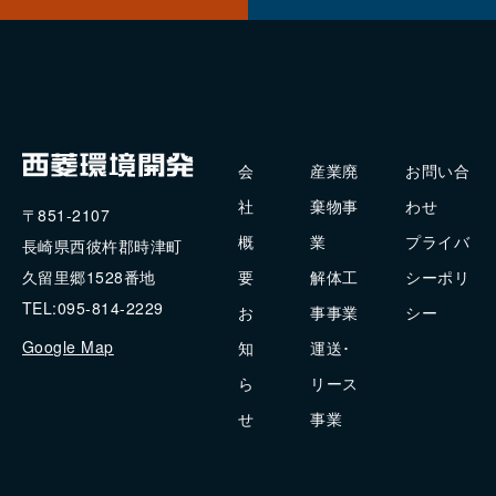
会
産業廃
お問い合
社
棄物事
わせ
〒851-2107
概
業
プライバ
長崎県西彼杵郡時津町
要
解体工
シーポリ
久留里郷1528番地
TEL:095-814-2229
お
事事業
シー
Google Map
知
運送･
ら
リース
せ
事業