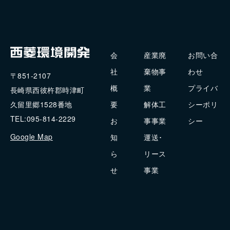
会
産業廃
お問い合
社
棄物事
わせ
〒851-2107
概
業
プライバ
長崎県西彼杵郡時津町
要
解体工
シーポリ
久留里郷1528番地
TEL:095-814-2229
お
事事業
シー
Google Map
知
運送･
ら
リース
せ
事業